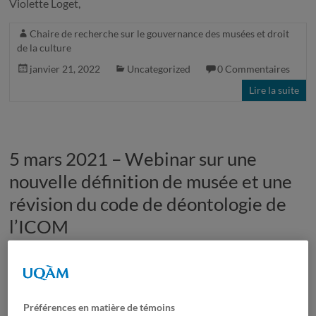
Violette Loget,
Chaire de recherche sur le gouvernance des musées et droit
de la culture
janvier 21, 2022
Uncategorized
0 Commentaires
Lire la suite
5 mars 2021 – Webinar sur une
nouvelle définition de musée et une
révision du code de déontologie de
l’ICOM
Description de la présentation: En septembre 2019 à Kyoto,
l’ICOM a décidé de reporter le vote sur la définition de musée
afin d’en poursuivre la discussion. Avant la conférence de
Préférences en matière de témoins
Kyoto, l’ICOM-Canada avait mené des réflexions