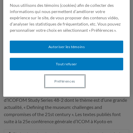
approfondies sur la définition
Nous utilisons des témoins (cookies) afin de collecter des
informations qui nous permettent d’améliorer votre
Chaire de recherche sur le gouvernance des musées et droit
expérience sur le site, de vous proposer des contenus vidéo,
de la culture
d’analyser les statistiques de fréquentation, etc. Vous pouvez
personnaliser votre choix en sélectionnant « Préférences ».
février 24, 2021
Uncategorized
0 Commentaires
Lire la suite
Autoriser les témoins
Tout refuser
Nouvelle publication ICOFOM
consacrée à la définition du musée
Préférences
ICOFOM vient de faire paraître le dernier numéro
d’ICOFOM Study Series 48-2 dont le thème est d’une grande
actualité, « Defining the museum: challenges and
compromises of the 21st century ». Les textes publiés font
suite à la 25e conférence générale d’ICOM à Kyoto en