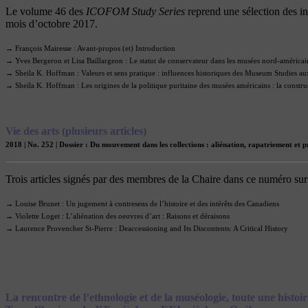
Le volume 46 des
ICOFOM Study Series
reprend une sélection des i
mois d’octobre 2017.
→ François Mairesse : Avant-propos (et) Introduction
→ Yves Bergeron et Lisa Baillargeon : Le statut de conservateur dans les musées nord-américain
→ Sheila K. Hoffman : Valeurs et sens pratique : influences historiques des Museum Studies au
→ Sheila K. Hoffman : Les origines de la politique puritaine des musées américains : la construc
Vie des arts (plusieurs articles)
2018 | No. 252 | Dossier : Du mouvement dans les collections : aliénation, rapatriement et p
Trois articles signés par des membres de la Chaire dans ce numéro sur l
→ Louise Brunet : Un jugement à contresens de l’histoire et des intérêts des Canadiens
→ Violette Loget : L’aliénation des oeuvres d’art : Raisons et déraisons
→ Laurence Provencher St-Pierre : Deaccessioning and Its Discontents: A Critical History
La rencontre de l’ethnologie et de la muséologie, toute une histoir