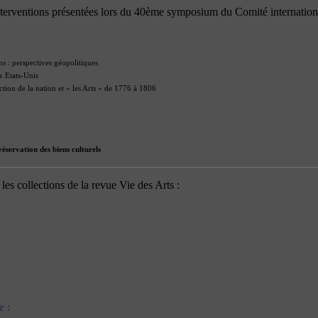
nterventions présentées lors du 40ème symposium du Comité internation
s : perspectives géopolitiques
x Etats-Unis
tion de la nation et « les Arts » de 1776 à 1806
réservation des biens culturels
es collections de la revue Vie des Arts :
e :