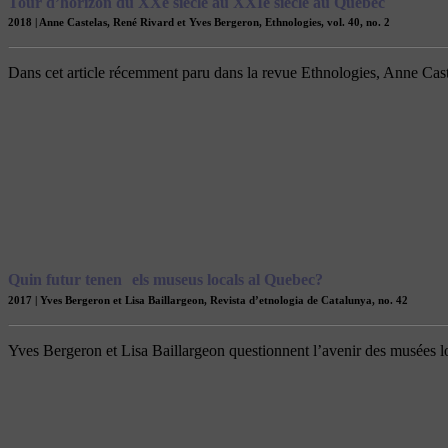
Tour d’horizon du XXe siècle au XXIe siècle au Québec
2018 | Anne Castelas, René Rivard et Yves Bergeron, Ethnologies, vol. 40, no. 2
Dans cet article récemment paru dans la revue Ethnologies, Anne Cast
Quin futur tenen els museus locals al Quebec?
2017 | Yves Bergeron et Lisa Baillargeon, Revista d’etnologia de Catalunya, no. 42
Yves Bergeron et Lisa Baillargeon questionnent l’avenir des musées l