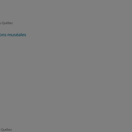
du Québec
tions muséales
du Québec