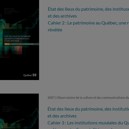
État des lieux du patrimoine, des institu
et des archives
Cahier 2 : Le patrimoine au Québec, une r
révélée
2007 | Observatoire de la culture et des communications 
État des lieux du patrimoine, des institu
et des archives
Cahier 3 : Les institutions muséales du Q