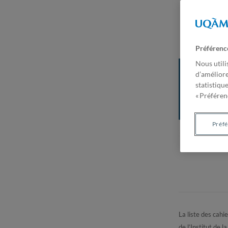
Préférenc
Nous utili
d’améliore
statistiqu
« Préférenc
Préf
La liste des cahi
de l’Institut de 