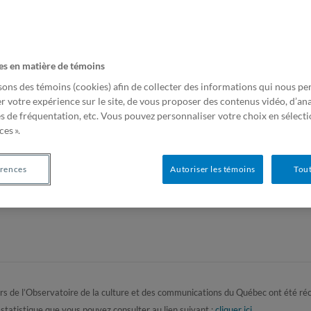
Statistiques
es en matière de témoins
sons des témoins (cookies) afin de collecter des informations qui nous p
2008 | Observatoire de la culture et des co
r votre expérience sur le site, de vous proposer des contenus vidéo, d’ana
Québec
es de fréquentation, etc. Vous pouvez personnaliser votre choix en sélect
es ».
« Publics » et « touristes » dans
institutions muséales au Québ
érences
Autoriser les témoins
Tout
ers de l’Observatoire de la culture et des communications du Québec ont été réc
la statistique que vous pouvez consulter au lien suivant :
cliquer ici