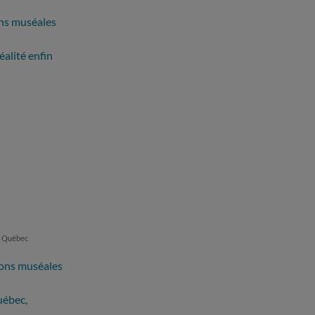
ons muséales
éalité enfin
du Québec
tions muséales
uébec,