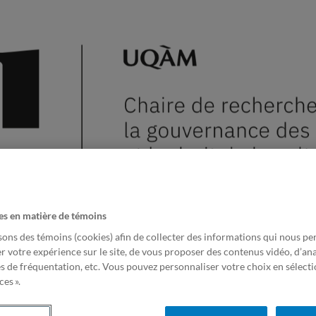
es en matière de témoins
?
Projets de recherche
Publications
Veille sur la gouvern
sons des témoins (cookies) afin de collecter des informations qui nous p
r votre expérience sur le site, de vous proposer des contenus vidéo, d’ana
gations of systemic racism, toxic work enviro
es de fréquentation, etc. Vous pouvez personnaliser votre choix en sélect
es ».