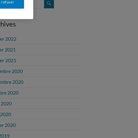
 refuser
hives
ier 2022
ier 2021
ier 2021
mbre 2020
embre 2020
bre 2020
 2020
l 2020
ier 2020
2019