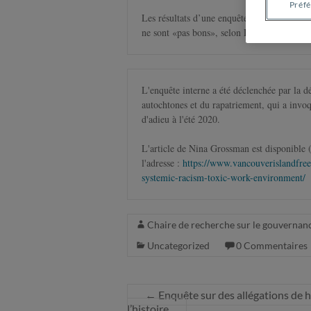
Préf
Les résultats d’une enquête sur la race et 
ne sont «pas bons», selon 
Dan Muzyka, 
le
L'enquête interne a été déclenchée par la d
autochtones et du rapatriement, qui a invoq
d'adieu à l'été 2020.

L'article de Nina Grossman est disponible (e
l'adresse : 
https://www.vancouverislandfree
systemic-racism-toxic-work-environment/
Chaire de recherche sur le gouvernanc
Uncategorized
0 Commentaires
←
Enquête sur des allégations de 
l’histoire