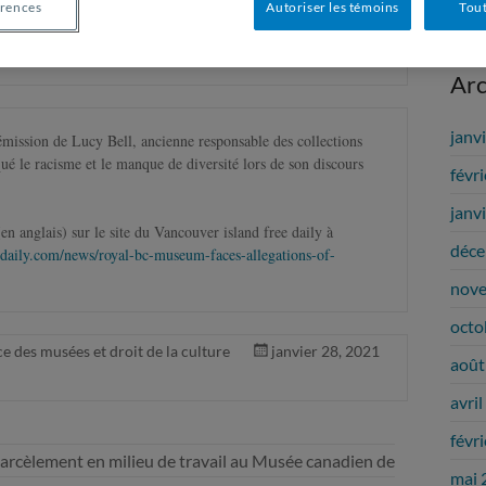
érences
Autoriser les témoins
Tout
la discrimination au Musée royal de Colombie-britannique Royal 
 président du conseil d’administration du musée.
Arc
janv
émission de Lucy Bell, ancienne responsable des collections 
ué le racisme et le manque de diversité lors de son discours 
févr
janv
n anglais) sur le site du Vancouver island free daily à 
déce
daily.com/news/royal-bc-museum-faces-allegations-of-
nov
octo
e des musées et droit de la culture
janvier 28, 2021
août
avri
févr
harcèlement en milieu de travail au Musée canadien de
mai 