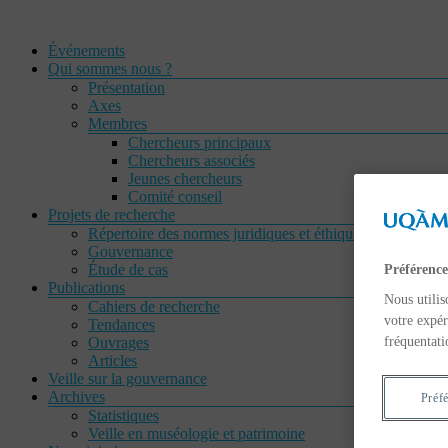
Aller
au
Menu
Événements
contenu
Qui sommes nous ?
Présentation
Axes
Membres
Chercheurs principaux
Chercheurs associés
Jeunes chercheurs
Comité conseil
Projets de recherche
Répertoire des normes juridiques et éthiques
Gouvernance
Étude de cas
Préférence
Publications
Nous utilis
Cahiers de recherche
votre expér
Tendances
fréquentati
Ouvrages
Articles
Veille sur la gouvernance
Archives
Préf
Statistiques
Veille en muséologie et patrimoine