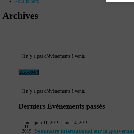
Nous joindre
Archives
Il n’y a pas d’évènements à venir.
2026-08-07
Sélectionnez
une
Calendrier
date.
Il n’y a pas d’évènements à venir.
de
Évènements
Derniers Évènements passés
Juin
juin 11, 2019
-
juin 14, 2019
11
Séminaire international sur la gouvern
2019