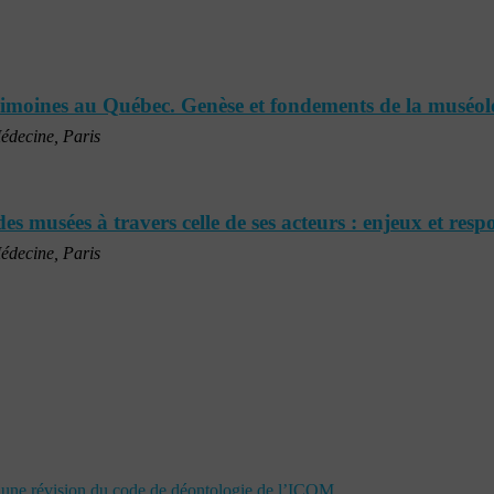
rimoines au Québec. Genèse et fondements de la muséol
édecine, Paris
des musées à travers celle de ses acteurs : enjeux et resp
édecine, Paris
t une révision du code de déontologie de l’ICOM