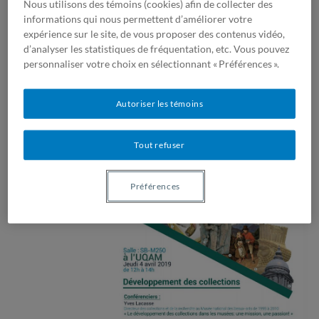
Nous utilisons des témoins (cookies) afin de collecter des
nazis»
.
informations qui nous permettent d’améliorer votre
Le 16 janvier
: François Le Moine, Bernard Duhaime,
expérience sur le site, de vous proposer des contenus vidéo,
Camille Labadie et Violette Loget à propos des
«lois,
d’analyser les statistiques de fréquentation, etc. Vous pouvez
pratiques et fondements»
.
personnaliser votre choix en sélectionnant « Préférences ».
Autoriser les témoins
Tout refuser
Préférences