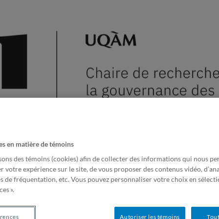
es en matière de témoins
?
Projets de recherche
Publications
Veille sur la gouvern
sons des témoins (cookies) afin de collecter des informations qui nous p
r votre expérience sur le site, de vous proposer des contenus vidéo, d’ana
 de bonne gouvernance des organismes culturell
es de fréquentation, etc. Vous pouvez personnaliser votre choix en sélect
es ».
érences
Autoriser les témoins
Tout