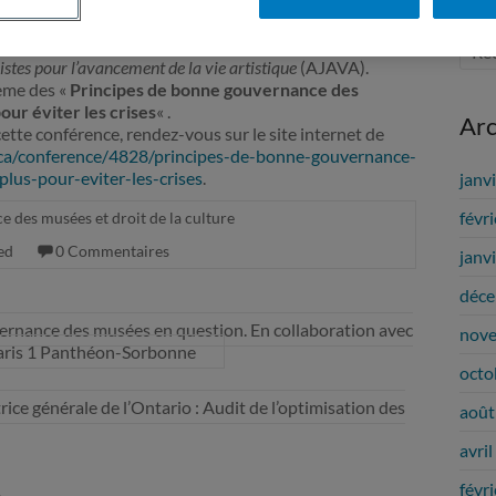
3h30, le Pr. Yves Bergeron et Me Tommy Tremblay
istes pour l’avancement de la vie artistique
(AJAVA).
hème des «
Principes de bonne gouvernance des
our éviter les crises
« .
Arc
cette conférence, rendez-vous sur le site internet de
.ca/conference/4828/principes-de-bonne-gouvernance-
plus-pour-eviter-les-crises
.
janv
févr
e des musées et droit de la culture
ed
0 Commentaires
janv
déce
vernance des musées en question. En collaboration avec
nov
Paris 1 Panthéon-Sorbonne
octo
rice générale de l’Ontario : Audit de l’optimisation des
août
avri
e
févr