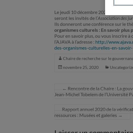
Le jeudi 10 décembre 2020, de 12h à 1
seront les invités de l’
Association des jur
Ils donneront une conférence sur le t
organismes culturels : En savoir plus p
Pour en savoir plus, ou vous inscrire à 
l’AJAVA à l’adresse :
http://www.ajava
des-organismes-culturelles-en-savoir-
Chaire de recherche sur le gouvernanc
novembre 25, 2020
Uncategoriz
←
Rencontre de la Chaire : La gou
Jean-Michel Tobelem de l’Université 
Rapport annuel 2020 de la vérificat
ressources : Musées et galeries
→
Laisser un commentair