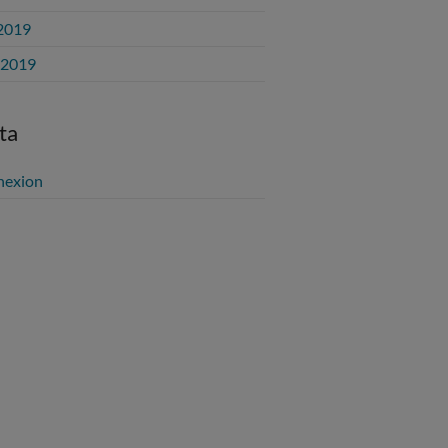
2019
l 2019
ta
nexion